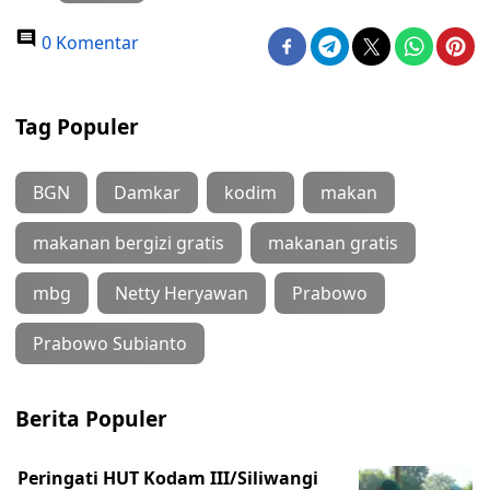
0 Komentar
Tag Populer
BGN
Damkar
kodim
makan
makanan bergizi gratis
makanan gratis
mbg
Netty Heryawan
Prabowo
Prabowo Subianto
Berita Populer
Peringati HUT Kodam III/Siliwangi