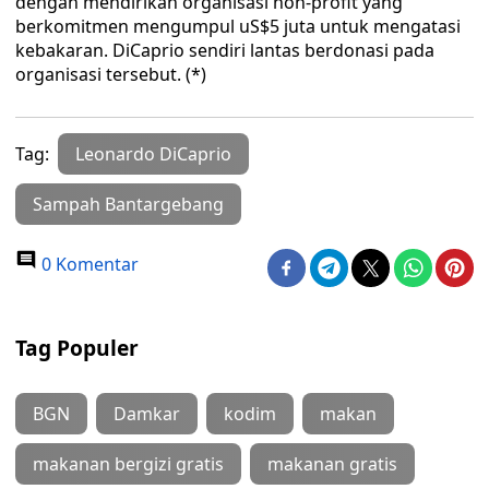
dengan mendirikan organisasi non-profit yang
berkomitmen mengumpul uS$5 juta untuk mengatasi
kebakaran. DiCaprio sendiri lantas berdonasi pada
organisasi tersebut. (*)
Tag:
Leonardo DiCaprio
Sampah Bantargebang
0 Komentar
Tag Populer
BGN
Damkar
kodim
makan
makanan bergizi gratis
makanan gratis