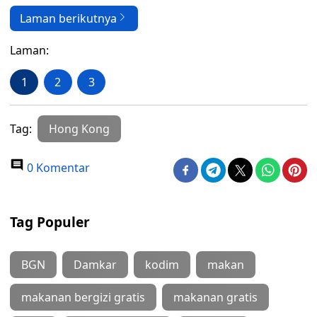
Laman berikutnya
Laman:
1
2
3
Tag:
Hong Kong
0 Komentar
Tag Populer
BGN
Damkar
kodim
makan
makanan bergizi gratis
makanan gratis