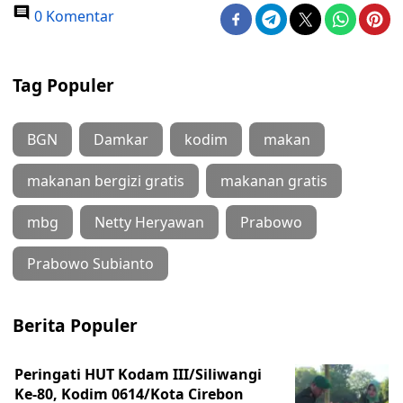
0 Komentar
Tag Populer
BGN
Damkar
kodim
makan
makanan bergizi gratis
makanan gratis
mbg
Netty Heryawan
Prabowo
Prabowo Subianto
Berita Populer
Peringati HUT Kodam III/Siliwangi
Ke-80, Kodim 0614/Kota Cirebon