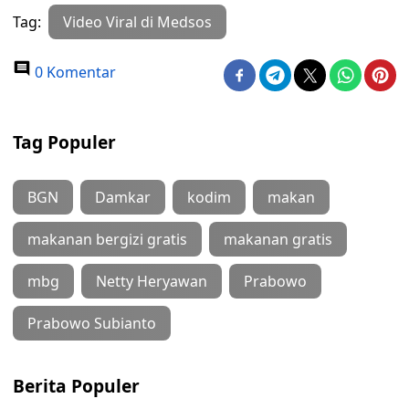
Tag:
Video Viral di Medsos
0 Komentar
Tag Populer
BGN
Damkar
kodim
makan
makanan bergizi gratis
makanan gratis
mbg
Netty Heryawan
Prabowo
Prabowo Subianto
Berita Populer