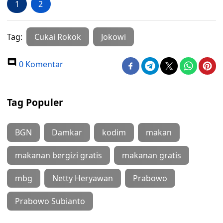
1
2
Tag:
Cukai Rokok
Jokowi
0 Komentar
Tag Populer
BGN
Damkar
kodim
makan
makanan bergizi gratis
makanan gratis
mbg
Netty Heryawan
Prabowo
Prabowo Subianto