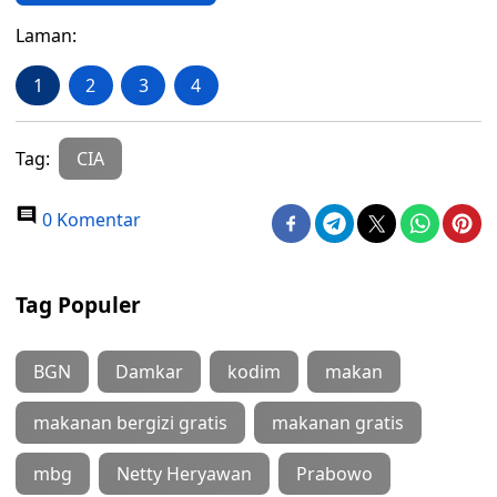
Laman:
1
2
3
4
Tag:
CIA
0 Komentar
Tag Populer
BGN
Damkar
kodim
makan
makanan bergizi gratis
makanan gratis
mbg
Netty Heryawan
Prabowo