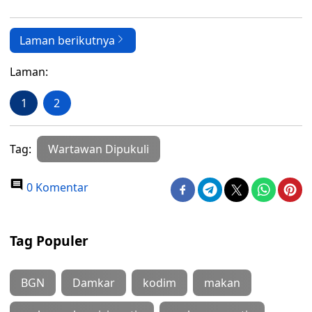
Laman berikutnya
Laman:
1
2
Tag:
Wartawan Dipukuli
0 Komentar
Tag Populer
BGN
Damkar
kodim
makan