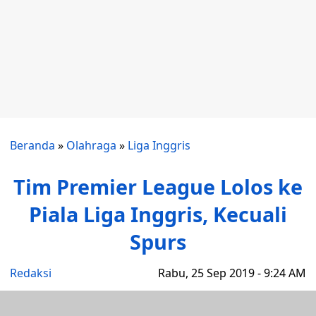
Beranda
»
Olahraga
»
Liga Inggris
Tim Premier League Lolos ke
Piala Liga Inggris, Kecuali
Spurs
Redaksi
Rabu, 25 Sep 2019 - 9:24 AM