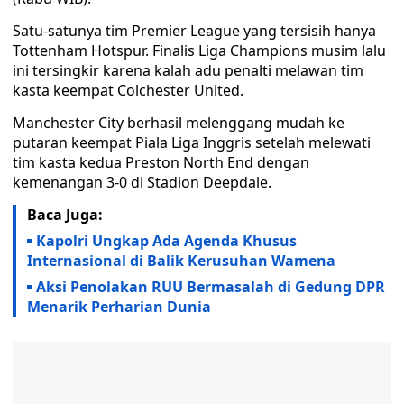
Satu-satunya tim Premier League yang tersisih hanya
Tottenham Hotspur. Finalis Liga Champions musim lalu
ini tersingkir karena kalah adu penalti melawan tim
kasta keempat Colchester United.
Manchester City berhasil melenggang mudah ke
putaran keempat Piala Liga Inggris setelah melewati
tim kasta kedua Preston North End dengan
kemenangan 3-0 di Stadion Deepdale.
Baca Juga:
Kapolri Ungkap Ada Agenda Khusus
Internasional di Balik Kerusuhan Wamena
Aksi Penolakan RUU Bermasalah di Gedung DPR
Menarik Perharian Dunia