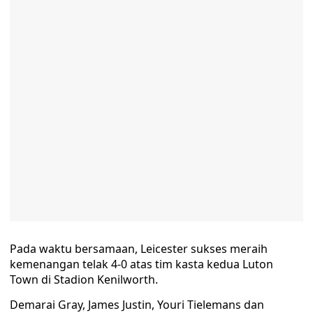
Pada waktu bersamaan, Leicester sukses meraih
kemenangan telak 4-0 atas tim kasta kedua Luton
Town di Stadion Kenilworth.
Demarai Gray, James Justin, Youri Tielemans dan