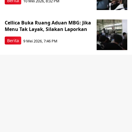
Berita
10 Mei 2026, 8:32 PM
Cellica Buka Ruang Aduan MBG: Jika
Menu Tak Layak, Silakan Laporkan
Berita
9 Mei 2026, 7:46 PM