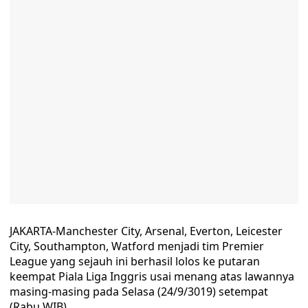
JAKARTA-Manchester City, Arsenal, Everton, Leicester
City, Southampton, Watford menjadi tim Premier
League yang sejauh ini berhasil lolos ke putaran
keempat Piala Liga Inggris usai menang atas lawannya
masing-masing pada Selasa (24/9/3019) setempat
(Rabu WIB).