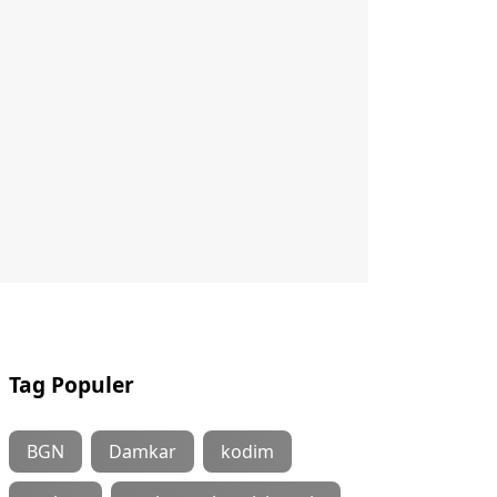
Tag Populer
BGN
Damkar
kodim