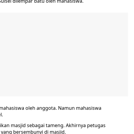
lsel dilempar batu oleh mahasiswa.
an mahasiswa oleh anggota. Namun mahasiswa
l.
kan masjid sebagai tameng. Akhirnya petugas
ang bersembunyi di masjid.