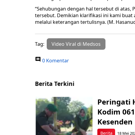
“Sehubungan dengan hal tersebut di atas, 
tersebut. Demikian klarifikasi ini kami bua
melalui keterangan tertulisnya. (M. Hasanu
Tag:
Video Viral di Medsos
0 Komentar
Berita Terkini
Peringati 
Kodim 061
Kesenden
Berita
18 Mei 20