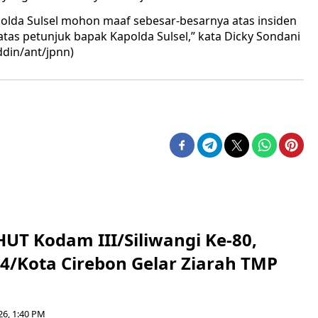
Polda Sulsel mohon maaf sebesar-besarnya atas insiden
t atas petunjuk bapak Kapolda Sulsel,” kata Dicky Sondani
ddin/ant/jpnn)
HUT Kodam III/Siliwangi Ke-80,
4/Kota Cirebon Gelar Ziarah TMP
26, 1:40 PM