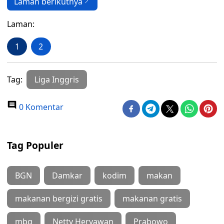
Laman berikutnya
Laman:
1
2
Tag:
Liga Inggris
0 Komentar
Tag Populer
BGN
Damkar
kodim
makan
makanan bergizi gratis
makanan gratis
mbg
Netty Heryawan
Prabowo