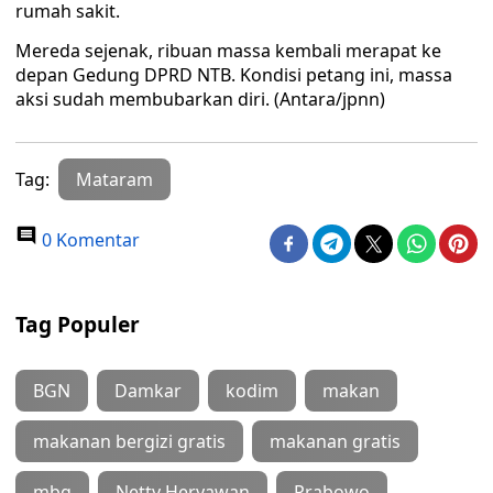
rumah sakit.
Mereda sejenak, ribuan massa kembali merapat ke
depan Gedung DPRD NTB. Kondisi petang ini, massa
aksi sudah membubarkan diri. (Antara/jpnn)
Tag:
Mataram
0 Komentar
Tag Populer
BGN
Damkar
kodim
makan
makanan bergizi gratis
makanan gratis
mbg
Netty Heryawan
Prabowo