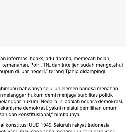
gan informasi hoaks, adu domba, memecah belah,
kemananan, Polri, TNI dan Intelijen sudah mengetahui
aupun di luar negeri,” terang Tjahjo didampingi
menghimbau bahwanya seluruh elemen bangsa menahan
g melanggar hukum demi menjaga stabilitas politik
melanggar hukum. Negara ini adalah negara demokrasi.
 mekanisme demokrasi, yakni melalui pemilihan umum
 sah dan konstitusional,” himbaunya.
uai konstitusi UUD 1945, Seluruh rakyat Indonesia
pok yang mau coba-coba menempuh cara-cara yang