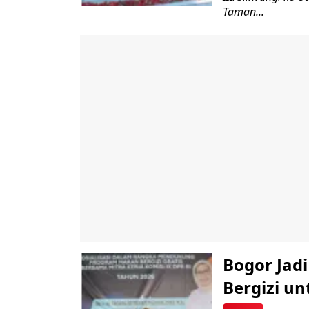
Taman...
Bogor Jad
Bergizi u