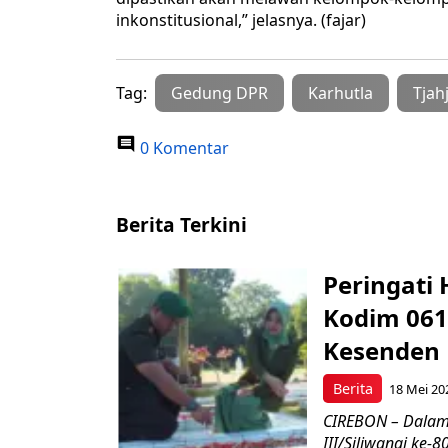
inkonstitusional,” jelasnya. (fajar)
Tag:
Gedung DPR
Karhutla
Tjah
0 Komentar
Berita Terkini
Peringati 
Kodim 061
Kesenden
Berita
18 Mei 20
CIREBON – Dalam
III/Siliwangi ke