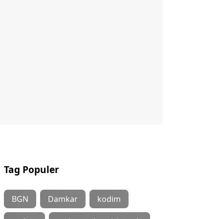
Tag Populer
BGN
Damkar
kodim