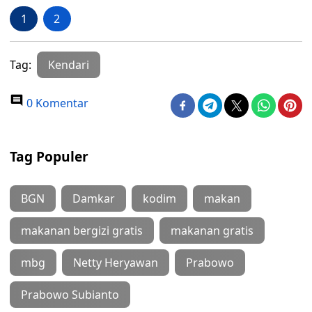
1
2
Tag:
Kendari
0 Komentar
Tag Populer
BGN
Damkar
kodim
makan
makanan bergizi gratis
makanan gratis
mbg
Netty Heryawan
Prabowo
Prabowo Subianto