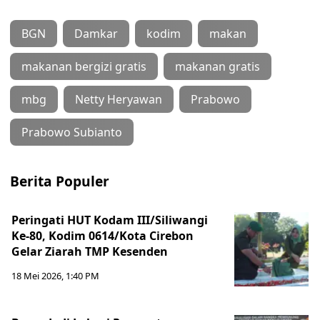
BGN
Damkar
kodim
makan
makanan bergizi gratis
makanan gratis
mbg
Netty Heryawan
Prabowo
Prabowo Subianto
Berita Populer
Peringati HUT Kodam III/Siliwangi
Ke-80, Kodim 0614/Kota Cirebon
Gelar Ziarah TMP Kesenden
18 Mei 2026, 1:40 PM