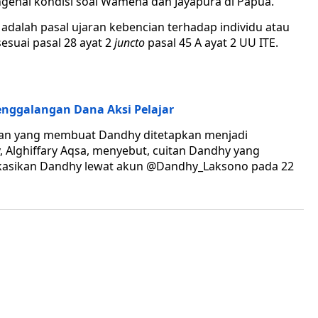
ngenai kondisi soal Wamena dan Jayapura di Papua.
adalah pasal ujaran kebencian terhadap individu atau
esuai pasal 28 ayat 2
juncto
pasal 45 A ayat 2 UU ITE.
enggalangan Dana Aksi Pelajar
an yang membuat Dandhy ditetapkan menjadi
, Alghiffary Aqsa, menyebut, cuitan Dandhy yang
blikasikan Dandhy lewat akun @Dandhy_Laksono pada 22