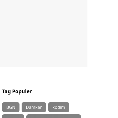
Tag Populer
BGN
Damkar
kodim