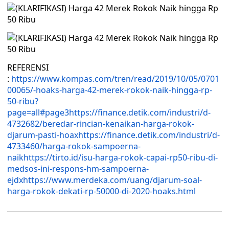
REFERENSI
:
https://www.kompas.com/tren/read/2019/10/05/0701
00065/-hoaks-harga-42-merek-rokok-naik-hingga-rp-
50-ribu?
page=all#page3
https://finance.detik.com/industri/d-
4732682/beredar-rincian-kenaikan-harga-rokok-
djarum-pasti-hoax
https://finance.detik.com/industri/d-
4733460/harga-rokok-sampoerna-
naik
https://tirto.id/isu-harga-rokok-capai-rp50-ribu-di-
medsos-ini-respons-hm-sampoerna-
ejdx
https://www.merdeka.com/uang/djarum-soal-
harga-rokok-dekati-rp-50000-di-2020-hoaks.html