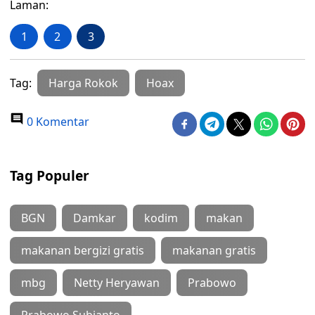
Laman:
1
2
3
Tag:
Harga Rokok
Hoax
0 Komentar
Tag Populer
BGN
Damkar
kodim
makan
makanan bergizi gratis
makanan gratis
mbg
Netty Heryawan
Prabowo