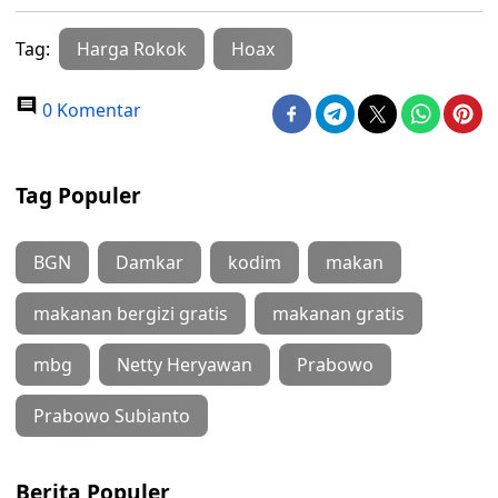
Tag:
Harga Rokok
Hoax
0 Komentar
Tag Populer
BGN
Damkar
kodim
makan
makanan bergizi gratis
makanan gratis
mbg
Netty Heryawan
Prabowo
Prabowo Subianto
Berita Populer