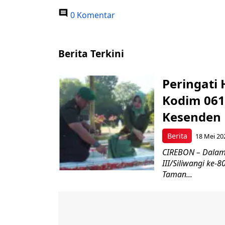
0 Komentar
Berita Terkini
Peringati 
Kodim 061
Kesenden
Berita
18 Mei 20
CIREBON – Dalam
III/Siliwangi ke
Taman...