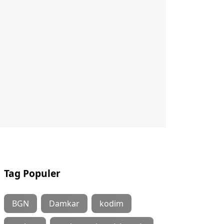
Tag Populer
BGN
Damkar
kodim