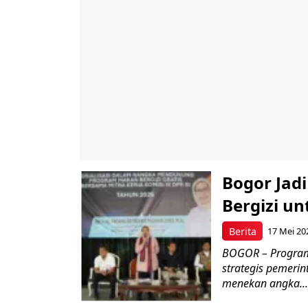
Bogor Jad
Bergizi u
Berita
17 Mei 20
BOGOR – Program 
strategis pemerin
menekan angka...