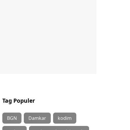
Tag Populer
BGN
Damkar
kodim