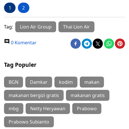
1
2
Tag:
Lion Air Group
Thai Lion Air
0 Komentar
Tag Populer
BGN
Damkar
kodim
makan
makanan bergizi gratis
makanan gratis
mbg
Netty Heryawan
Prabowo
Prabowo Subianto