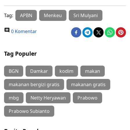
Tag:
APBN
Menkeu
Sri Mulyani
0 Komentar
Tag Populer
BGN
Damkar
kodim
makan
makanan bergizi gratis
makanan gratis
mbg
Netty Heryawan
Prabowo
Prabowo Subianto