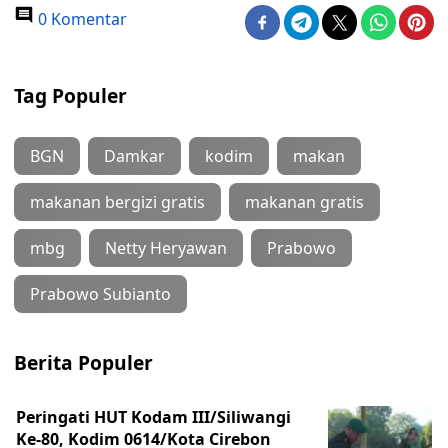
0 Komentar
Tag Populer
BGN
Damkar
kodim
makan
makanan bergizi gratis
makanan gratis
mbg
Netty Heryawan
Prabowo
Prabowo Subianto
Berita Populer
Peringati HUT Kodam III/Siliwangi
Ke-80, Kodim 0614/Kota Cirebon