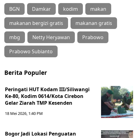
BGN
Damkar
kodim
makan
makanan bergizi gratis
makanan gratis
mbg
Netty Heryawan
Prabowo
Prabowo Subianto
Berita Populer
Peringati HUT Kodam III/Siliwangi
Ke-80, Kodim 0614/Kota Cirebon
Gelar Ziarah TMP Kesenden
18 Mei 2026, 1:40 PM
Bogor Jadi Lokasi Penguatan