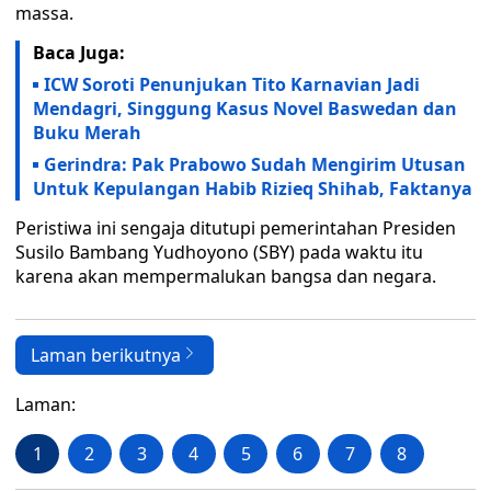
massa.
Baca Juga:
ICW Soroti Penunjukan Tito Karnavian Jadi
Mendagri, Singgung Kasus Novel Baswedan dan
Buku Merah
Gerindra: Pak Prabowo Sudah Mengirim Utusan
Untuk Kepulangan Habib Rizieq Shihab, Faktanya
Peristiwa ini sengaja ditutupi pemerintahan Presiden
Susilo Bambang Yudhoyono (SBY) pada waktu itu
karena akan mempermalukan bangsa dan negara.
Laman berikutnya
Laman:
1
2
3
4
5
6
7
8