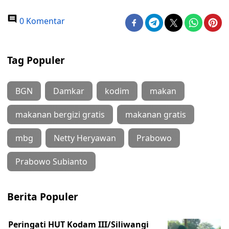
0 Komentar
Tag Populer
BGN
Damkar
kodim
makan
makanan bergizi gratis
makanan gratis
mbg
Netty Heryawan
Prabowo
Prabowo Subianto
Berita Populer
Peringati HUT Kodam III/Siliwangi