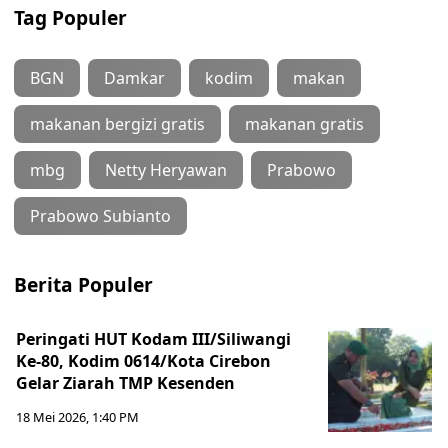
Tag Populer
BGN
Damkar
kodim
makan
makanan bergizi gratis
makanan gratis
mbg
Netty Heryawan
Prabowo
Prabowo Subianto
Berita Populer
Peringati HUT Kodam III/Siliwangi
Ke-80, Kodim 0614/Kota Cirebon
Gelar Ziarah TMP Kesenden
18 Mei 2026, 1:40 PM