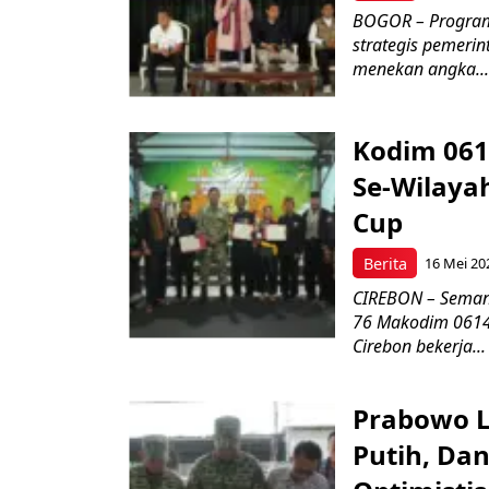
BOGOR – Program 
strategis pemerin
menekan angka...
Kodim 061
Se-Wilayah
Cup
Berita
16 Mei 20
CIREBON – Semang
76 Makodim 0614/
Cirebon bekerja...
Prabowo L
Putih, Da