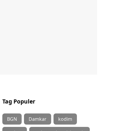
Tag Populer
BGN
Damkar
kodim