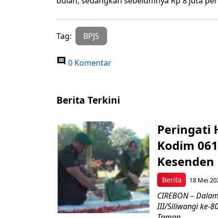
bulan, sedangkan sebelumnya Rp 8 juta per 
Tag:
BPJS
0 Komentar
Berita Terkini
Peringati 
Kodim 061
Kesenden
Berita
18 Mei 20
CIREBON – Dalam
III/Siliwangi ke
Taman...