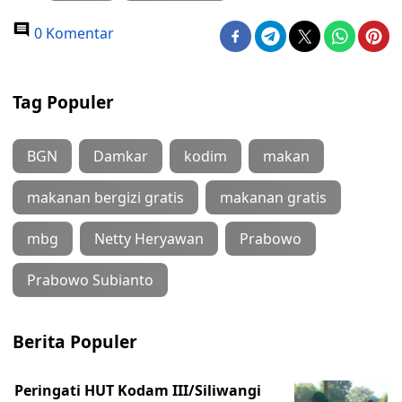
0 Komentar
Tag Populer
BGN
Damkar
kodim
makan
makanan bergizi gratis
makanan gratis
mbg
Netty Heryawan
Prabowo
Prabowo Subianto
Berita Populer
Peringati HUT Kodam III/Siliwangi