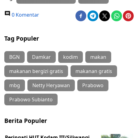
0 Komentar
Tag Populer
BGN
Damkar
kodim
makan
makanan bergizi gratis
makanan gratis
mbg
Netty Heryawan
Prabowo
Prabowo Subianto
Berita Populer
Peringati HUT Kodam III/Siliwangi