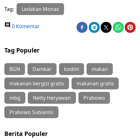
Tag:
Ledakan Monas
0 Komentar
Tag Populer
BGN
Damkar
kodim
makan
makanan bergizi gratis
makanan gratis
mbg
Netty Heryawan
Prabowo
Prabowo Subianto
Berita Populer