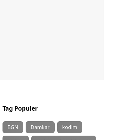
Tag Populer
BGN
Damkar
kodim