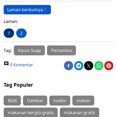
Laman berikutnya
Laman:
1
2
Tag:
Kasus Suap
Pertamina
0 Komentar
Tag Populer
BGN
Damkar
kodim
makan
makanan bergizi gratis
makanan gratis