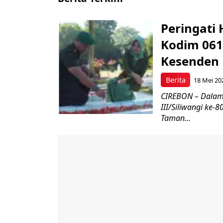
Peringati 
Kodim 061
Kesenden
Berita
18 Mei 20
CIREBON – Dalam
III/Siliwangi ke
Taman...