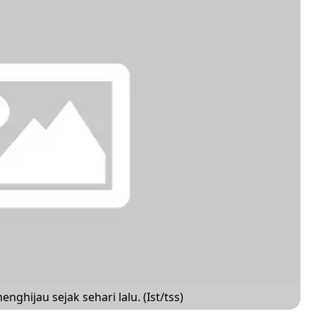
ghijau sejak sehari lalu. (Ist/tss)