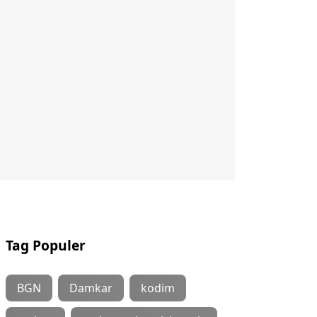
Tag Populer
BGN
Damkar
kodim