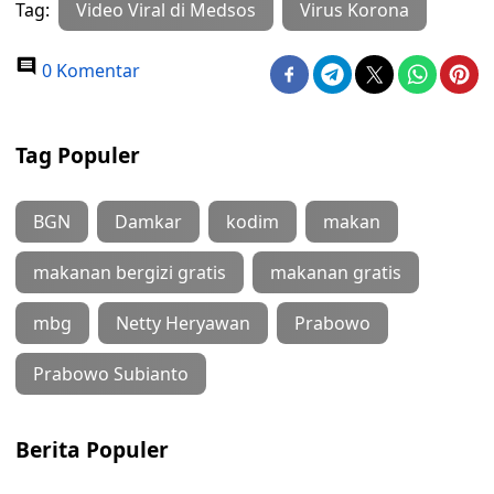
Tag:
Video Viral di Medsos
Virus Korona
0 Komentar
Tag Populer
BGN
Damkar
kodim
makan
makanan bergizi gratis
makanan gratis
mbg
Netty Heryawan
Prabowo
Prabowo Subianto
Berita Populer