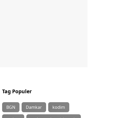
Tag Populer
BGN
Damkar
kodim