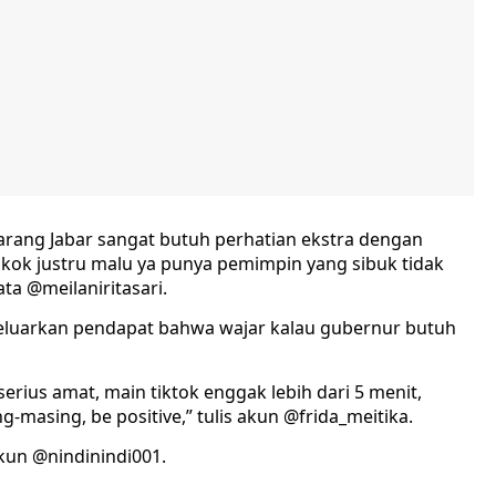
ekarang Jabar sangat butuh perhatian ekstra dengan
r kok justru malu ya punya pemimpin yang sibuk tidak
ata @meilaniritasari.
eluarkan pendapat bahwa wajar kalau gubernur butuh
serius amat, main tiktok enggak lebih dari 5 menit,
g-masing, be positive,” tulis akun @frida_meitika.
kun @nindinindi001.