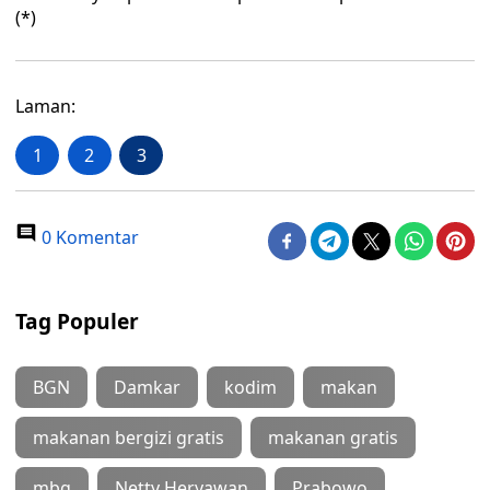
(*)
Laman:
1
2
3
0 Komentar
Tag Populer
BGN
Damkar
kodim
makan
makanan bergizi gratis
makanan gratis
mbg
Netty Heryawan
Prabowo