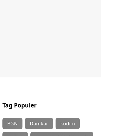
Tag Populer
BGN
Damkar
kodim