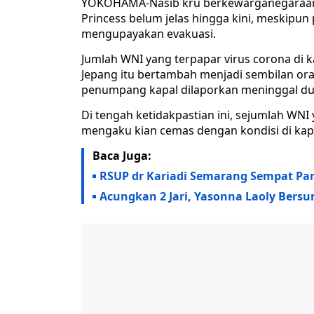
YOKOHAMA-Nasib kru berkewarganegaraan I
Princess belum jelas hingga kini, meskip
mengupayakan evakuasi.
Jumlah WNI yang terpapar virus corona di 
Jepang itu bertambah menjadi sembilan o
penumpang kapal dilaporkan meninggal duni
Di tengah ketidakpastian ini, sejumlah WNI 
mengaku kian cemas dengan kondisi di kap
Baca Juga:
RSUP dr Kariadi Semarang Sempat Pan
Acungkan 2 Jari, Yasonna Laoly Ber