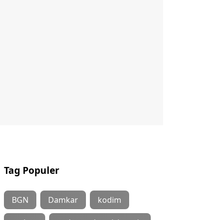
Tag Populer
BGN
Damkar
kodim