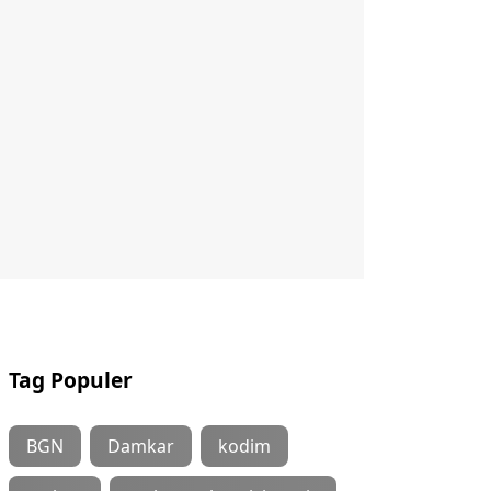
Tag Populer
BGN
Damkar
kodim