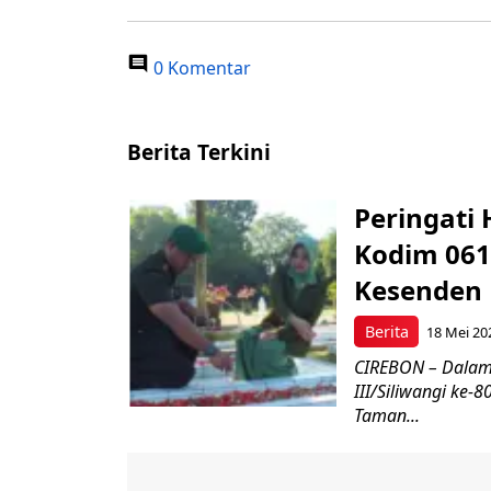
0 Komentar
Berita Terkini
Peringati 
Kodim 061
Kesenden
Berita
18 Mei 20
CIREBON – Dalam
III/Siliwangi ke
Taman...