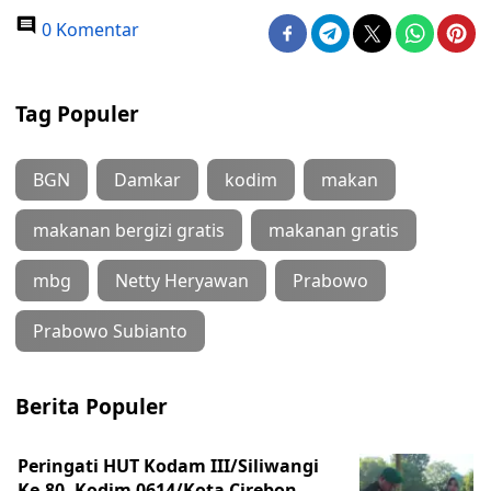
0 Komentar
Tag Populer
BGN
Damkar
kodim
makan
makanan bergizi gratis
makanan gratis
mbg
Netty Heryawan
Prabowo
Prabowo Subianto
Berita Populer
Peringati HUT Kodam III/Siliwangi
Ke-80, Kodim 0614/Kota Cirebon