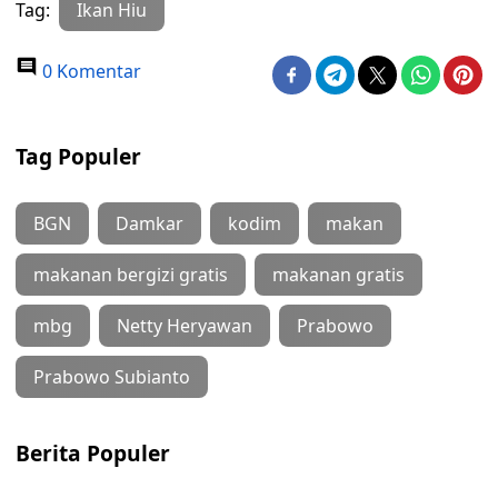
Tag:
Ikan Hiu
0 Komentar
Tag Populer
BGN
Damkar
kodim
makan
makanan bergizi gratis
makanan gratis
mbg
Netty Heryawan
Prabowo
Prabowo Subianto
Berita Populer