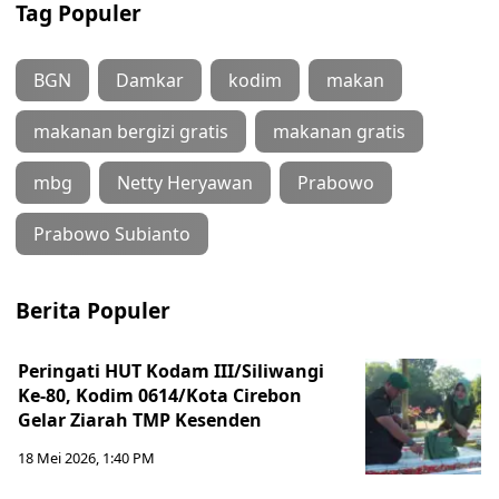
Tag Populer
BGN
Damkar
kodim
makan
makanan bergizi gratis
makanan gratis
mbg
Netty Heryawan
Prabowo
Prabowo Subianto
Berita Populer
Peringati HUT Kodam III/Siliwangi
Ke-80, Kodim 0614/Kota Cirebon
Gelar Ziarah TMP Kesenden
18 Mei 2026, 1:40 PM