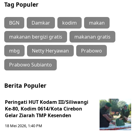
Tag Populer
BGN
Damkar
kodim
makan
makanan bergizi gratis
makanan gratis
mbg
Netty Heryawan
Prabowo
Prabowo Subianto
Berita Populer
Peringati HUT Kodam III/Siliwangi
Ke-80, Kodim 0614/Kota Cirebon
Gelar Ziarah TMP Kesenden
18 Mei 2026, 1:40 PM