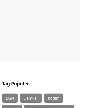
Tag Populer
BGN
Damkar
kodim