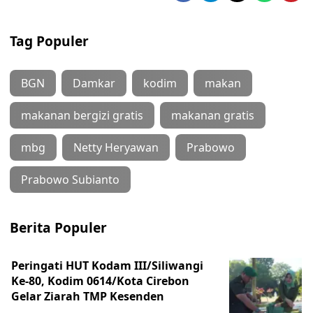
Tag Populer
BGN
Damkar
kodim
makan
makanan bergizi gratis
makanan gratis
mbg
Netty Heryawan
Prabowo
Prabowo Subianto
Berita Populer
Peringati HUT Kodam III/Siliwangi
Ke-80, Kodim 0614/Kota Cirebon
Gelar Ziarah TMP Kesenden