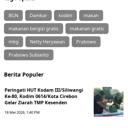
BGN
Damkar
kodim
makan
makanan bergizi gratis
makanan gratis
mbg
Netty Heryawan
Prabowo
Prabowo Subianto
Berita Populer
Peringati HUT Kodam III/Siliwangi
Ke-80, Kodim 0614/Kota Cirebon
Gelar Ziarah TMP Kesenden
18 Mei 2026, 1:40 PM