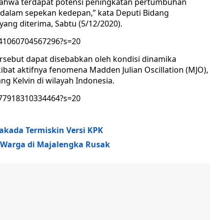
 bahwa terdapat potensi peningkatan pertumbuhan
 dalam sepekan kedepan,” kata Deputi Bidang
ang diterima, Sabtu (5/12/2020).
141060704567296?s=20
sebut dapat disebabkan oleh kondisi dinamika
akibat aktifnya fenomena Madden Julian Oscillation (MJO),
g Kelvin di wilayah Indonesia.
177918310334464?s=20
Cakada Termiskin Versi KPK
 Warga di Majalengka Rusak