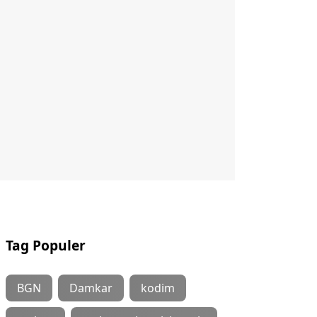
Tag Populer
BGN
Damkar
kodim