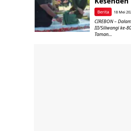
Kesenden
Berita
18 Mei 20
CIREBON – Dalam
III/Siliwangi ke
Taman...