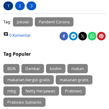
1
2
3
Tag:
Jokowi
Pandemi Corona
0 Komentar
Tag Populer
BGN
Damkar
kodim
makan
makanan bergizi gratis
makanan gratis
mbg
Netty Heryawan
Prabowo
Prabowo Subianto