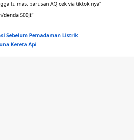
a tu mas, barusan AQ cek via tiktok nya”
n/denda 500jt”
pasi Sebelum Pemadaman Listrik
una Kereta Api