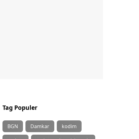
Tag Populer
BGN
Damkar
kodim