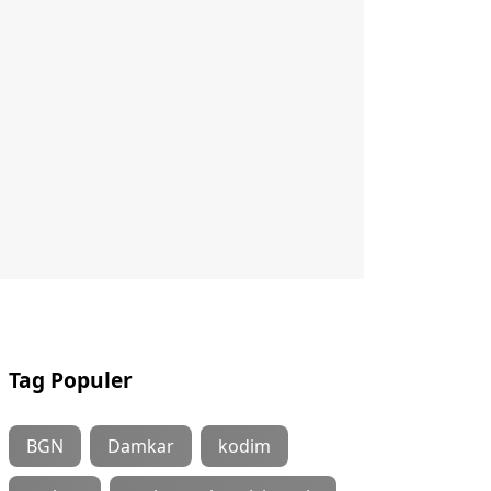
Tag Populer
BGN
Damkar
kodim