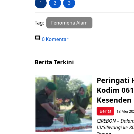
1
2
3
Tag:
Fenomena Alam
0 Komentar
Berita Terkini
Peringati 
Kodim 061
Kesenden
Berita
18 Mei 20
CIREBON – Dalam
III/Siliwangi ke
Taman...